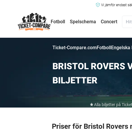
Vi jämför endast sä
Fotboll
Spelschema
Concert
Ticket-Compare.com
Fotboll
Engelska
BRISTOL ROVERS 
BILJETTER
Alla biljetter på Ti
Priser för Bristol Rover