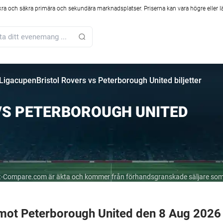
kra och säkra primära och sekundära marknadsplatser. Priserna kan vara högre eller l
 Ligacupen
Bristol Rovers vs Peterborough United biljetter
VS PETERBOROUGH UNITED
cket-Compare.com är äkta och kommer från förhandsgranskade säljare som
s mot Peterborough United den 8 Aug 2026