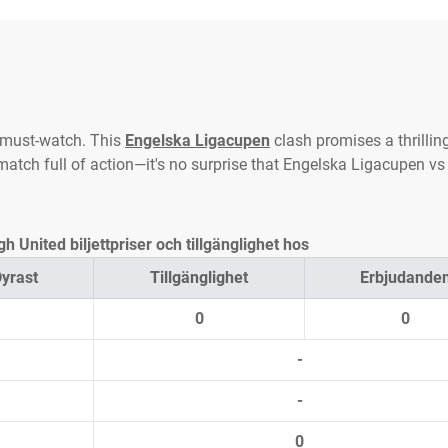
a must-watch. This
Engelska Ligacupen
clash promises a thrillin
atch full of action—it's no surprise that Engelska Ligacupen vs 
 United biljettpriser och tillgänglighet hos
yrast
Tillgänglighet
Erbjudande
0
0
-
-
0