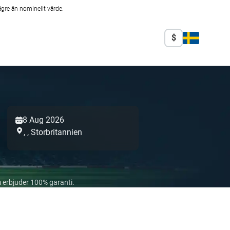
ägre än nominellt värde.
$
8 Aug 2026
,
,
Storbritannien
 erbjuder 100% garanti.