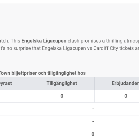
atch. This
Engelska Ligacupen
clash promises a thrilling atmosp
's no surprise that Engelska Ligacupen vs Cardiff City tickets ar
own biljettpriser och tillgänglighet hos
yrast
Tillgänglighet
Erbjudande
0
0
-
-
0