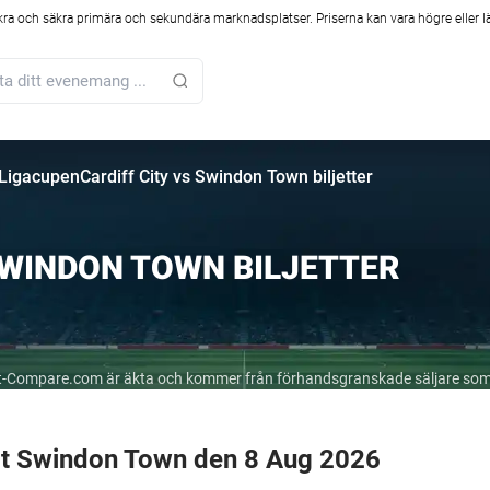
kra och säkra primära och sekundära marknadsplatser. Priserna kan vara högre eller l
 Ligacupen
Cardiff City vs Swindon Town biljetter
SWINDON TOWN BILJETTER
cket-Compare.com är äkta och kommer från förhandsgranskade säljare som
mot Swindon Town den 8 Aug 2026