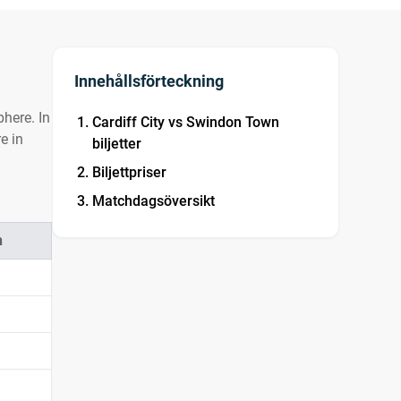
Innehållsförteckning
here. In
Cardiff City vs Swindon Town
e in
biljetter
Biljettpriser
Matchdagsöversikt
n