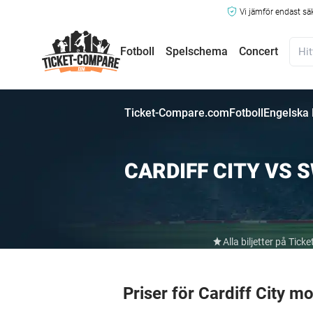
Vi jämför endast sä
Fotboll
Spelschema
Concert
Ticket-Compare.com
Fotboll
Engelska
CARDIFF CITY VS 
Alla biljetter på Ti
Priser för Cardiff City 