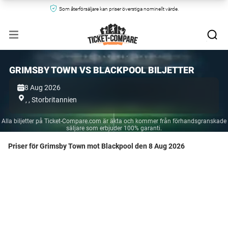
Som återförsäljare kan priser överstiga nominellt värde.
GRIMSBY TOWN VS BLACKPOOL BILJETTER
8 Aug 2026
,
,
Storbritannien
Alla biljetter på Ticket-Compare.com är äkta och kommer från förhandsgranskade
säljare som erbjuder 100% garanti.
Priser för Grimsby Town mot Blackpool den 8 Aug 2026