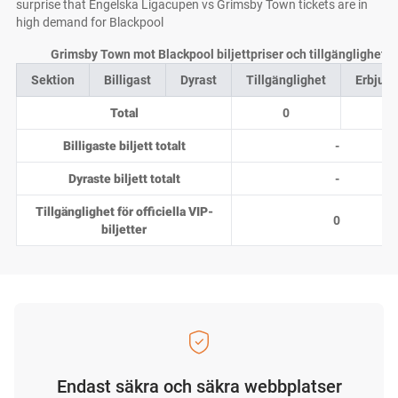
surprise that Engelska Ligacupen vs Grimsby Town tickets are in
high demand for Blackpool
Grimsby Town mot Blackpool biljettpriser och tillgänglighet h
Sektion
Billigast
Dyrast
Tillgänglighet
Erbjud
Total
0
0
Billigaste biljett totalt
-
Dyraste biljett totalt
-
Tillgänglighet för officiella VIP-
0
biljetter
Endast säkra och säkra webbplatser