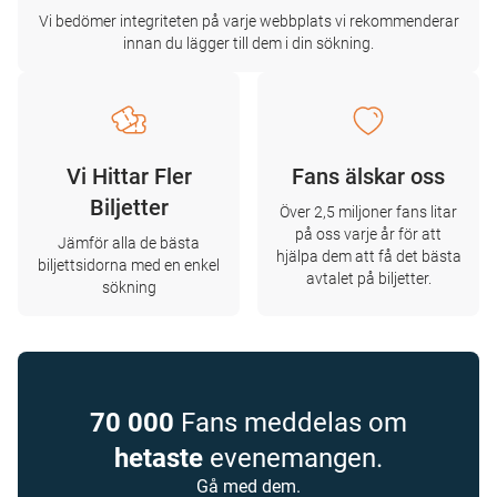
Vi bedömer integriteten på varje webbplats vi rekommenderar
innan du lägger till dem i din sökning.
Vi Hittar Fler
Fans älskar oss
Biljetter
Över 2,5 miljoner fans litar
på oss varje år för att
Jämför alla de bästa
hjälpa dem att få det bästa
biljettsidorna med en enkel
avtalet på biljetter.
sökning
70 000
Fans meddelas om
hetaste
evenemangen.
Gå med dem.