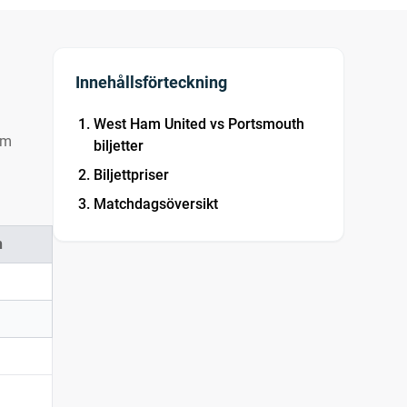
Innehållsförteckning
West Ham United vs Portsmouth
am
biljetter
Biljettpriser
Matchdagsöversikt
n