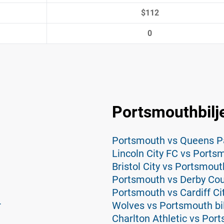
$112
0
Portsmouthbilje
Portsmouth vs Queens Pa
Lincoln City FC vs Portsm
Bristol City vs Portsmouth
Portsmouth vs Derby Coun
Portsmouth vs Cardiff City
r
Wolves vs Portsmouth bil
Charlton Athletic vs Port