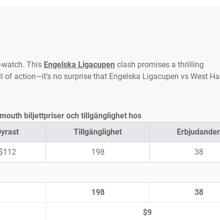
-watch. This
Engelska Ligacupen
clash promises a thrilling
ll of action—it's no surprise that Engelska Ligacupen vs West H
uth biljettpriser och tillgänglighet hos
yrast
Tillgänglighet
Erbjudande
$112
198
38
198
38
$9