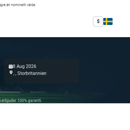
ägre än nominellt värde.
$
8 Aug 2026
,
,
Storbritannien
 erbjuder 100% garanti.