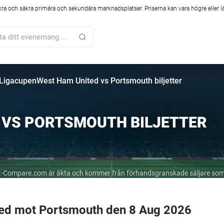
kra och säkra primära och sekundära marknadsplatser. Priserna kan vara högre eller l
 Ligacupen
West Ham United vs Portsmouth biljetter
 VS PORTSMOUTH BILJETTER
cket-Compare.com är äkta och kommer från förhandsgranskade säljare som
ted mot Portsmouth den 8 Aug 2026