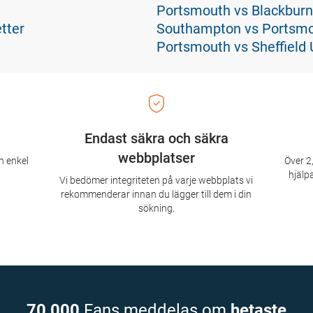
Portsmouth vs Blackburn 
tter
Southampton vs Portsmou
Portsmouth vs Sheffield U
Endast säkra och säkra
webbplatser
n enkel
Över 2,
hjälpa
Vi bedömer integriteten på varje webbplats vi
rekommenderar innan du lägger till dem i din
sökning.
70 000
Fans meddelas om
hetaste