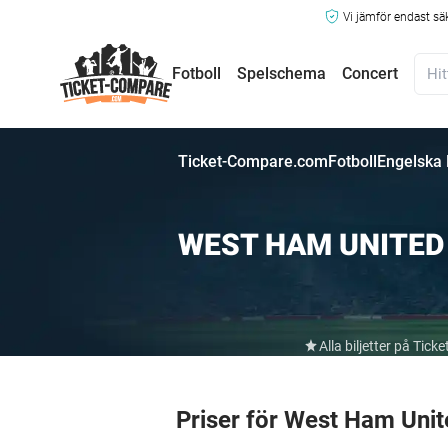
Vi jämför endast sä
Fotboll
Spelschema
Concert
Ticket-Compare.com
Fotboll
Engelska
WEST HAM UNITED
Alla biljetter på Ti
Priser för West Ham Uni