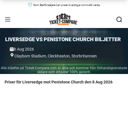
Som återförsäljare kan priser överstiga nominellt värde.
LIVERSEDGE VS PENISTONE CHURCH BILJETTER
8 Aug 2026
Clayborn Stadium,
Cleckheaton,
Storbritannien
Alla biljetter på Ticket-Compare.com är äkta och kommer från förhandsgranskade
säljare som erbjuder 100% garanti.
Priser för Liversedge mot Penistone Church den 8 Aug 2026