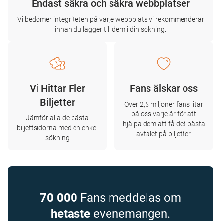
Endast säkra och säkra webbplatser
Vi bedömer integriteten på varje webbplats vi rekommenderar
innan du lägger till dem i din sökning.
Vi Hittar Fler
Fans älskar oss
Biljetter
Över 2,5 miljoner fans litar
på oss varje år för att
Jämför alla de bästa
hjälpa dem att få det bästa
biljettsidorna med en enkel
avtalet på biljetter.
sökning
70 000
Fans meddelas om
hetaste
evenemangen.