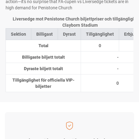
action—it's no surprise that FA-cupen vs Liversedge tickets are in
high demand for Penistone Church
Liversedge mot Penistone Church biljettpriser och tillgänglighe
Clayborn Stadium
Sektion
Billigast
Dyrast
Tillgänglighet
Erbjud
Total
0
0
Billigaste biljett totalt
-
Dyraste biljett totalt
-
Tillgänglighet för officiella VIP-
0
biljetter