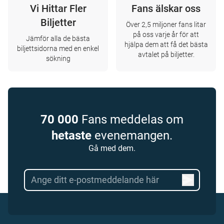
Vi Hittar Fler
Fans älskar oss
Biljetter
Över 2,5 miljoner fans litar
på oss varje år för att
Jämför alla de bästa
hjälpa dem att få det bästa
biljettsidorna med en enkel
avtalet på biljetter.
sökning
70 000
Fans meddelas om
hetaste
evenemangen.
Gå med dem.