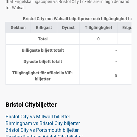
that Engelska Ligacupen vs Bristol City tickets are in high demand
for Walsall
Bristol City mot Walsall biljettpriser och tillgänglighet hos
Sektion
Billigast
Dyrast
Tillgänglighet
Erbjud
Total
0
0
Billigaste biljett totalt
-
Dyraste biljett totalt
-
Tillgänglighet för officiella VIP-
0
biljetter
Bristol Citybiljetter
Bristol City vs Millwall biljetter
Birmingham vs Bristol City biljetter
Bristol City vs Portsmouth biljetter
Preston North vs Bristol City biljetter