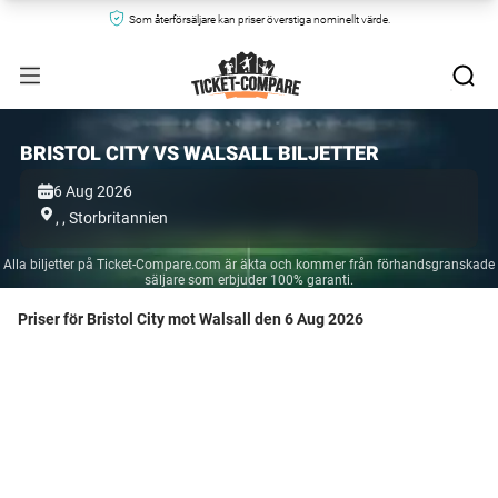
Som återförsäljare kan priser överstiga nominellt värde.
BRISTOL CITY VS WALSALL BILJETTER
6 Aug 2026
,
,
Storbritannien
Alla biljetter på Ticket-Compare.com är äkta och kommer från förhandsgranskade
säljare som erbjuder 100% garanti.
Priser för Bristol City mot Walsall den 6 Aug 2026