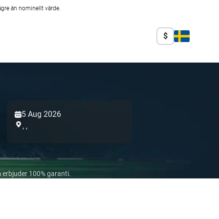
ägre än nominellt värde.
$
5 Aug 2026
,
,
 erbjuder 100% garanti.