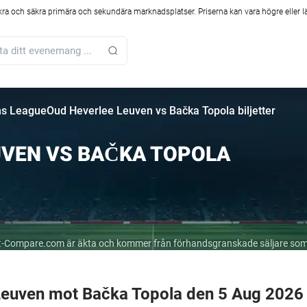
kra och säkra primära och sekundära marknadsplatser. Priserna kan vara högre eller l
s League
Oud Heverlee Leuven vs Bačka Topola biljetter
UVEN VS BAČKA TOPOLA
cket-Compare.com är äkta och kommer från förhandsgranskade säljare som
 Leuven mot Bačka Topola den 5 Aug 2026