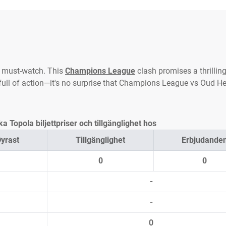
a must-watch. This
Champions League
clash promises a thrillin
full of action—it's no surprise that Champions League vs Oud He
Topola biljettpriser och tillgänglighet hos
yrast
Tillgänglighet
Erbjudande
0
0
-
-
0