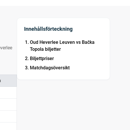
Innehållsförteckning
g
Oud Heverlee Leuven vs Bačka
verlee
Topola biljetter
Biljettpriser
Matchdagsöversikt
n