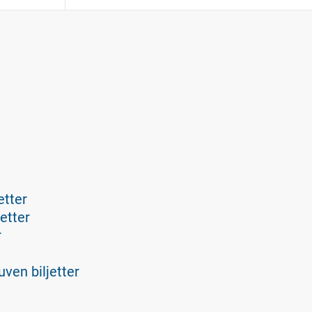
etter
etter
r
ven biljetter