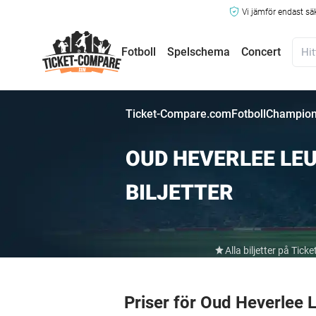
Vi jämför endast sä
Fotboll
Spelschema
Concert
Ticket-Compare.com
Fotboll
Champion
OUD HEVERLEE LE
BILJETTER
Alla biljetter på Ti
Priser för Oud Heverlee