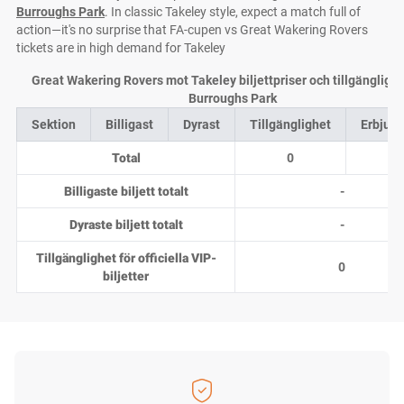
Burroughs Park
. In classic Takeley style, expect a match full of
action—it's no surprise that FA-cupen vs Great Wakering Rovers
tickets are in high demand for Takeley
Great Wakering Rovers mot Takeley biljettpriser och tillgängligh
Burroughs Park
Sektion
Billigast
Dyrast
Tillgänglighet
Erbjud
Total
0
0
Billigaste biljett totalt
-
Dyraste biljett totalt
-
Tillgänglighet för officiella VIP-
0
biljetter