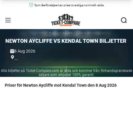
Som återförsäljare kan priser överstiga nominellt värde.
NEWTON AYCLIFFE VS KENDAL TOWN BILJETTER
8 Aug 2026
,
,
Alla biljetter på Ticket-Compare.com är äkta och kommer från förhandsgranskade
säljare som erbjuder 100% garanti.
Priser för Newton Aycliffe mot Kendal Town den 8 Aug 2026