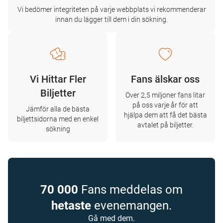
Vi bedömer integriteten på varje webbplats vi rekommenderar
innan du lägger till dem i din sökning.
Vi Hittar Fler
Fans älskar oss
Biljetter
Över 2,5 miljoner fans litar
på oss varje år för att
Jämför alla de bästa
hjälpa dem att få det bästa
biljettsidorna med en enkel
avtalet på biljetter.
sökning
70 000
Fans meddelas om
hetaste
evenemangen.
Gå med dem.