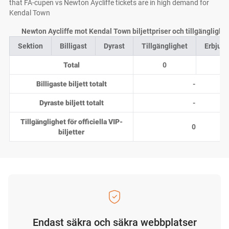
that FA-cupen vs Newton Aycliffe tickets are in high demand for
Kendal Town
Newton Aycliffe mot Kendal Town biljettpriser och tillgänglighe
Sektion
Billigast
Dyrast
Tillgänglighet
Erbjud
Total
0
0
Billigaste biljett totalt
-
Dyraste biljett totalt
-
Tillgänglighet för officiella VIP-
0
biljetter
Endast säkra och säkra webbplatser