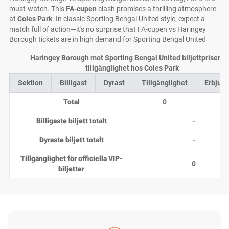
must-watch. This
FA-cupen
clash promises a thrilling atmosphere
at
Coles Park
. In classic Sporting Bengal United style, expect a
match full of action—it's no surprise that FA-cupen vs Haringey
Borough tickets are in high demand for Sporting Bengal United
Haringey Borough mot Sporting Bengal United biljettpriser o
tillgänglighet hos Coles Park
Sektion
Billigast
Dyrast
Tillgänglighet
Erbjud
Total
0
0
Billigaste biljett totalt
-
Dyraste biljett totalt
-
Tillgänglighet för officiella VIP-
0
biljetter