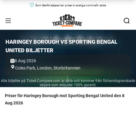
Som återförsäljare kan priser överstiga nominellt värde.
HARINGEY BOROUGH VS SPORTING BENGAL
UNITED BILJETTER
8 Aug 2026
Coles Park,
London,
Storbritannien
Alla biljetter på Ticket-Compare.com är äkta och kommer från förhandsgranskade
säljare som erbjuder 100% garanti.
Priser för Haringey Borough mot Sporting Bengal United den 8
Aug 2026