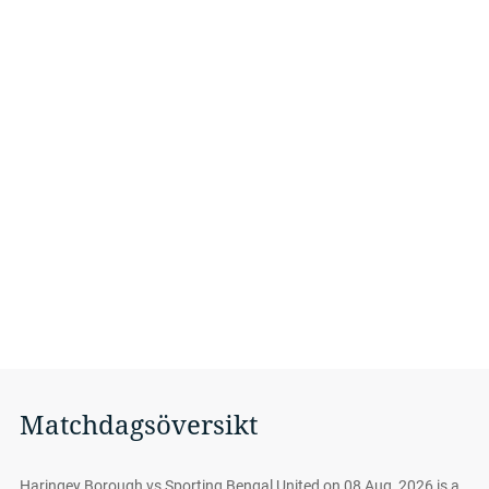
Matchdagsöversikt
Haringey Borough vs Sporting Bengal United on 08 Aug, 2026 is a