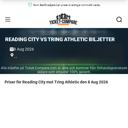
Som återförsäljare kan priser överstiga nominellt värde.
READING CITY VS TRING ATHLETIC BILJETTER
8 Aug 2026
,
,
Alla biljetter på Ticket-Compare.com är äkta och kommer från förhandsgranskade
säljare som erbjuder 100% garanti.
Priser för Reading City mot Tring Athletic den 8 Aug 2026