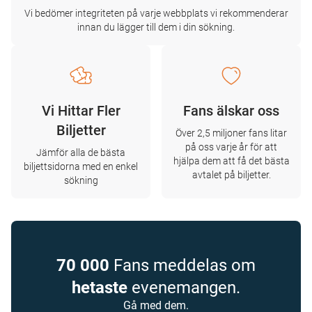
Vi bedömer integriteten på varje webbplats vi rekommenderar
innan du lägger till dem i din sökning.
Vi Hittar Fler
Fans älskar oss
Biljetter
Över 2,5 miljoner fans litar
på oss varje år för att
Jämför alla de bästa
hjälpa dem att få det bästa
biljettsidorna med en enkel
avtalet på biljetter.
sökning
70 000
Fans meddelas om
hetaste
evenemangen.
Gå med dem.