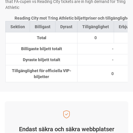
that FA-cupen vs Reading City tickets are in high demand for Tring
Athletic
Reading City mot Tring Athletic biljettpriser och tillgänglighet
Sektion
Billigast
Dyrast
Tillgänglighet
Erbjud
Total
0
0
Billigaste biljett totalt
-
Dyraste biljett totalt
-
Tillgänglighet för officiella VIP-
0
biljetter
Endast säkra och säkra webbplatser