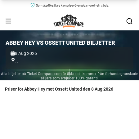
Som återförsäljare kan priser överstiga nominellt värde.
ABBEY HEY VS OSSETT UNITED BILJETTER
8 Aug 2026
,
,
Alla biljetter på Ticket-Compare.com är äkta och kommer från förhandsgranskade
säljare som erbjuder 100% garanti.
Priser för Abbey Hey mot Ossett United den 8 Aug 2026