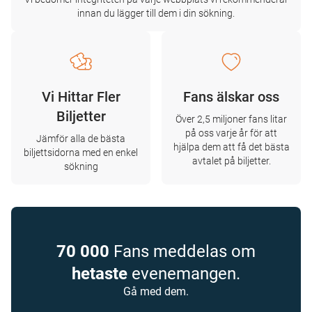
innan du lägger till dem i din sökning.
Vi Hittar Fler
Fans älskar oss
Biljetter
Över 2,5 miljoner fans litar
på oss varje år för att
Jämför alla de bästa
hjälpa dem att få det bästa
biljettsidorna med en enkel
avtalet på biljetter.
sökning
70 000
Fans meddelas om
hetaste
evenemangen.
Gå med dem.