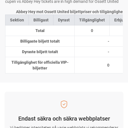
cupen vs Abbey Hey tickets are in high demand for Ossett United
Abbey Hey mot Ossett United biljettpriser och tillgänglighet h
Sektion
Billigast
Dyrast
Tillgänglighet
Erbjud
Total
0
0
Billigaste biljett totalt
-
Dyraste biljett totalt
-
Tillgänglighet för officiella VIP-
0
biljetter
Endast säkra och säkra webbplatser
Vi bedömer integriteten på varje webbplats vi rekommenderar