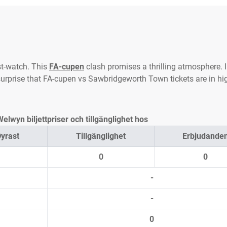
t-watch. This
FA-cupen
clash promises a thrilling atmosphere. 
 surprise that FA-cupen vs Sawbridgeworth Town tickets are in hi
wyn biljettpriser och tillgänglighet hos
yrast
Tillgänglighet
Erbjudande
0
0
-
-
0