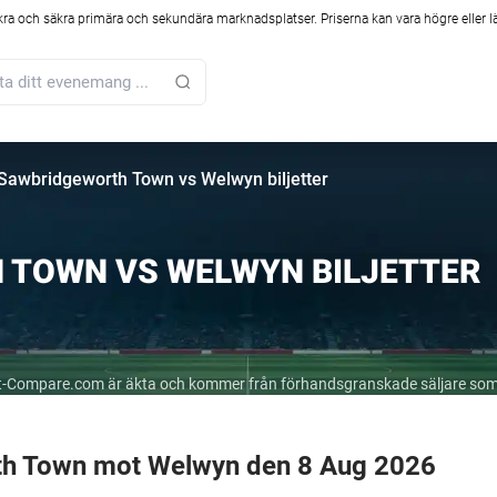
kra och säkra primära och sekundära marknadsplatser. Priserna kan vara högre eller l
Sawbridgeworth Town vs Welwyn biljetter
 TOWN VS WELWYN BILJETTER
cket-Compare.com är äkta och kommer från förhandsgranskade säljare som
rth Town mot Welwyn den 8 Aug 2026