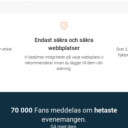
Endast säkra och säkra
webbplatser
n enkel
Över 2,
hjälpa
Vi bedömer integriteten på varje webbplats vi
rekommenderar innan du lägger till dem i din
sökning.
70 000
Fans meddelas om
hetaste
evenemangen.
Gå med dem.