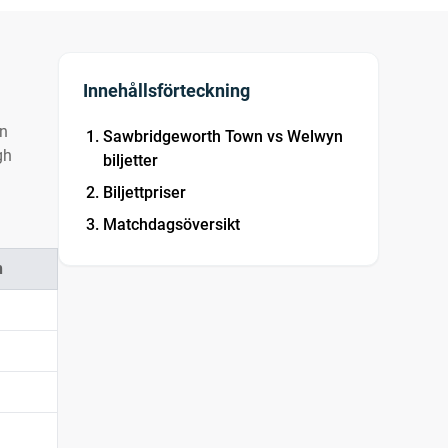
Innehållsförteckning
In
Sawbridgeworth Town vs Welwyn
gh
biljetter
Biljettpriser
Matchdagsöversikt
n