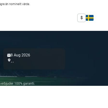
ägre än nominellt värde.
$
8 Aug 2026
,
,
 erbjuder 100% garanti.