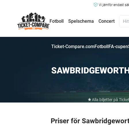
Vi jämför endast sä
Fotboll
Spelschema
Concert
Ticket-Compare.com
Fotboll
FA-cupen
SAWBRIDGEWORTH
Alla biljetter på Ti
Priser för Sawbridgewo