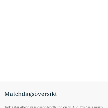
Matchdagsöversikt
Tadcaster Albion vs Glossop North End on 08 Aug, 2026 is a must-