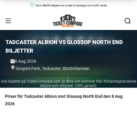
Som återförsäljare kan priser överstiga nominellt värde.
TADCASTER ALBION VS GLOSSOP NORTH END
BILJETTER
8 Aug 2026
2inspire Park,
Tadcaster,
Storbritannien
Alla biljetter på Ticket-Compare.com är äkta och kommer från förhandsgranskade
säljare som erbjuder 100% garanti.
Priser för Tadcaster Albion mot Glossop North End den 8 Aug
2026