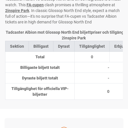
watch. This
FA-cupen
clash promises a thrilling atmosphere at
2inspire Park
. In classic Glossop North End style, expect a match
full of action—it's no surprise that FA-cupen vs Tadcaster Albion
tickets are in high demand for Glossop North End
Tadcaster Albion mot Glossop North End biljettpriser och tillgängli
2inspire Park
Sektion
Billigast
Dyrast
Tillgänglighet
Erbjud
Total
0
0
Billigaste biljett totalt
-
Dyraste biljett totalt
-
Tillgänglighet för officiella VIP-
0
biljetter