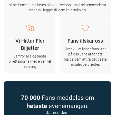
Vi bedömer integriteten på varje webbplats vi rekommenderar
innan du lägger till dem i din sökning.
Vi Hittar Fler
Fans älskar oss
Biljetter
Över 2,5 miljoner fans litar
på oss varje år för att
Jämför alla de bästa
hjälpa dem att få det bästa
biljettsidorna med en enkel
avtalet på biljetter.
sökning
70 000
Fans meddelas om
hetaste
evenemangen.
Gå med dem.