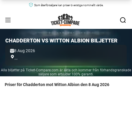
Som återförsäljare kan priser överstiga nominellt värde.
CHADDERTON VS WITTON ALBION BILJETTER
8 Aug 2026
,
,
Alla biljetter på Ticket-Compare.com är äkta och kommer från förhandsgranskade
säljare som erbjuder 100% garanti.
Priser för Chadderton mot Witton Albion den 8 Aug 2026