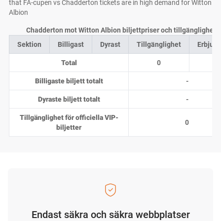
that FA-cupen vs Chadderton tickets are in high demand for Witton
Albion
Chadderton mot Witton Albion biljettpriser och tillgänglighet 
Sektion
Billigast
Dyrast
Tillgänglighet
Erbjud
Total
0
0
Billigaste biljett totalt
-
Dyraste biljett totalt
-
Tillgänglighet för officiella VIP-
0
biljetter
Endast säkra och säkra webbplatser