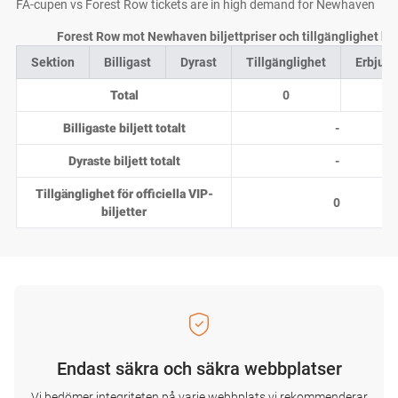
FA-cupen vs Forest Row tickets are in high demand for Newhaven
Forest Row mot Newhaven biljettpriser och tillgänglighet ho
Sektion
Billigast
Dyrast
Tillgänglighet
Erbjud
Total
0
0
Billigaste biljett totalt
-
Dyraste biljett totalt
-
Tillgänglighet för officiella VIP-
0
biljetter
Endast säkra och säkra webbplatser
Vi bedömer integriteten på varje webbplats vi rekommenderar