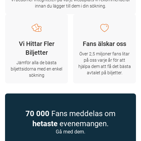
innan du lägger till dem i din sökning.
Vi Hittar Fler
Fans älskar oss
Biljetter
Över 2,5 miljoner fans litar
på oss varje år för att
Jämför alla de bästa
hjälpa dem att få det bästa
biljettsidorna med en enkel
avtalet på biljetter.
sökning
70 000
Fans meddelas om
hetaste
evenemangen.
Gå med dem.