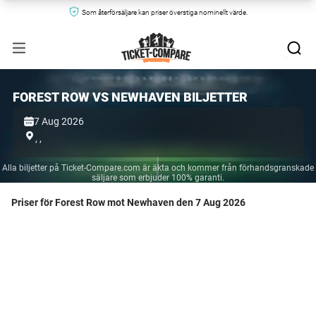
Som återförsäljare kan priser överstiga nominellt värde.
FOREST ROW VS NEWHAVEN BILJETTER
7 Aug 2026
,
,
Alla biljetter på Ticket-Compare.com är äkta och kommer från förhandsgranskade
säljare som erbjuder 100% garanti.
Priser för Forest Row mot Newhaven den 7 Aug 2026