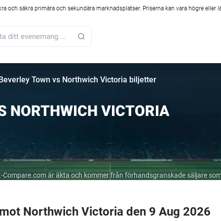
kra och säkra primära och sekundära marknadsplatser. Priserna kan vara högre eller l
Beverley Town vs Northwich Victoria biljetter
S NORTHWICH VICTORIA
cket-Compare.com är äkta och kommer från förhandsgranskade säljare som
 mot Northwich Victoria den 9 Aug 2026