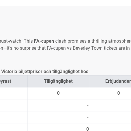
must-watch. This
FA-cupen
clash promises a thrilling atmosphere
on—it's no surprise that FA-cupen vs Beverley Town tickets are in
ctoria biljettpriser och tillgänglighet hos
yrast
Tillgänglighet
Erbjudande
0
0
-
-
0