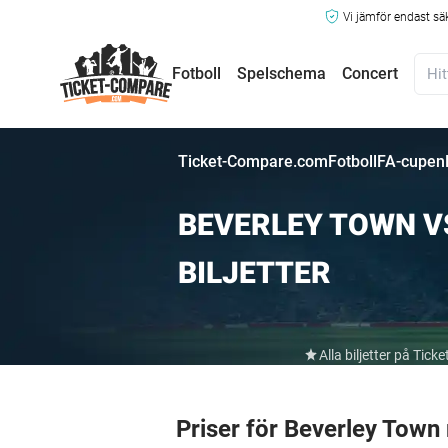
Vi jämför endast sä
Fotboll
Spelschema
Concert
Ticket-Compare.com
Fotboll
FA-cupen
BEVERLEY TOWN V
BILJETTER
Alla biljetter på Ti
Priser för Beverley Town