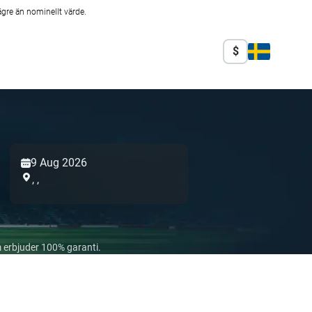
ägre än nominellt värde.
$
9 Aug 2026
,
,
 erbjuder 100% garanti.