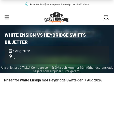
Som återförsäljare kan priser överstiga nominellt värde.
WHITE ENSIGN VS HEYBRIDGE SWIFTS
BILJETTER
7 Aug 2026
,
,
Alla biljetter på Ticket-Compare.com är äkta och kommer från förhandsgranskade
säljare som erbjuder 100% garanti.
Priser för White Ensign mot Heybridge Swifts den 7 Aug 2026