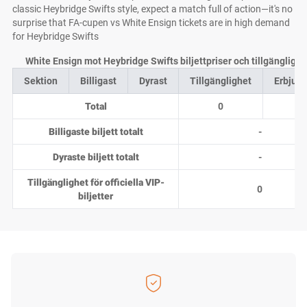
classic Heybridge Swifts style, expect a match full of action—it's no
surprise that FA-cupen vs White Ensign tickets are in high demand
for Heybridge Swifts
White Ensign mot Heybridge Swifts biljettpriser och tillgänglighe
Sektion
Billigast
Dyrast
Tillgänglighet
Erbjud
Total
0
0
Billigaste biljett totalt
-
Dyraste biljett totalt
-
Tillgänglighet för officiella VIP-
0
biljetter