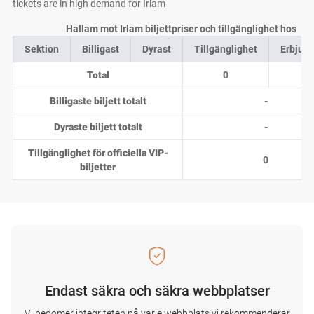
tickets are in high demand for Irlam
Hallam mot Irlam biljettpriser och tillgänglighet hos
Sektion
Billigast
Dyrast
Tillgänglighet
Erbjud
Total
0
0
Billigaste biljett totalt
-
Dyraste biljett totalt
-
Tillgänglighet för officiella VIP-
0
biljetter
Endast säkra och säkra webbplatser
Vi bedömer integriteten på varje webbplats vi rekommenderar