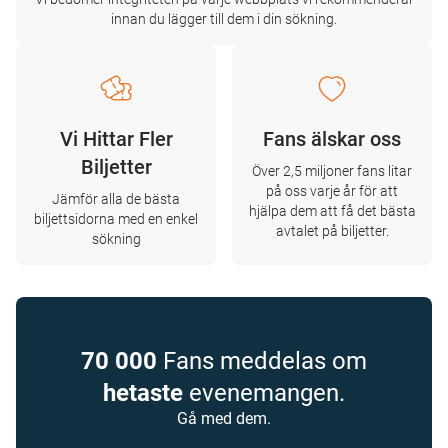
innan du lägger till dem i din sökning.
Vi Hittar Fler
Fans älskar oss
Biljetter
Över 2,5 miljoner fans litar
på oss varje år för att
Jämför alla de bästa
hjälpa dem att få det bästa
biljettsidorna med en enkel
avtalet på biljetter.
sökning
70 000
Fans meddelas om
hetaste
evenemangen.
Gå med dem.