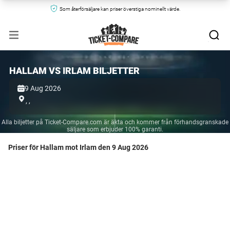
Som återförsäljare kan priser överstiga nominellt värde.
HALLAM VS IRLAM BILJETTER
9 Aug 2026
,
,
Alla biljetter på Ticket-Compare.com är äkta och kommer från förhandsgranskade
säljare som erbjuder 100% garanti.
Priser för Hallam mot Irlam den 9 Aug 2026