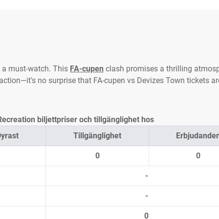
 a must-watch. This
FA-cupen
clash promises a thrilling atmosp
action—it's no surprise that FA-cupen vs Devizes Town tickets ar
reation biljettpriser och tillgänglighet hos
yrast
Tillgänglighet
Erbjudande
0
0
-
-
0