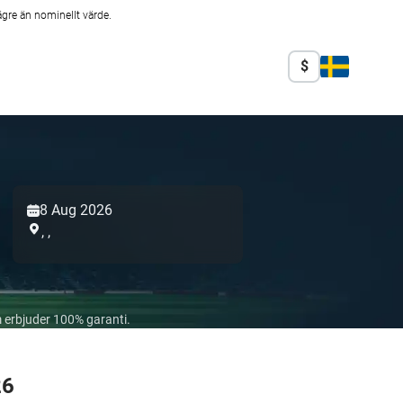
ägre än nominellt värde.
$
8 Aug 2026
,
,
 erbjuder 100% garanti.
26