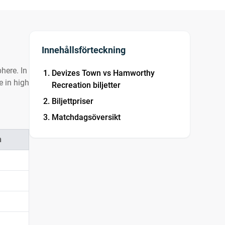
Innehållsförteckning
here. In
Devizes Town vs Hamworthy
e in high
Recreation biljetter
Biljettpriser
Matchdagsöversikt
n