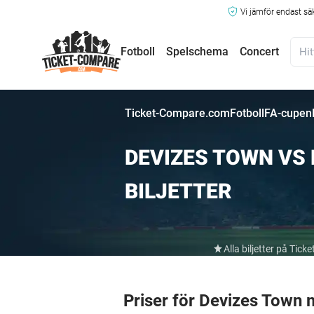
Vi jämför endast sä
Fotboll
Spelschema
Concert
Ticket-Compare.com
Fotboll
FA-cupen
DEVIZES TOWN VS
BILJETTER
Alla biljetter på Ti
Priser för Devizes Town