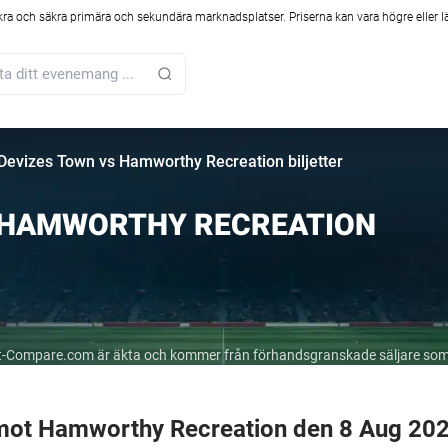
kra och säkra primära och sekundära marknadsplatser. Priserna kan vara högre eller l
Devizes Town vs Hamworthy Recreation biljetter
 HAMWORTHY RECREATION
cket-Compare.com är äkta och kommer från förhandsgranskade säljare som
 mot Hamworthy Recreation den 8 Aug 20