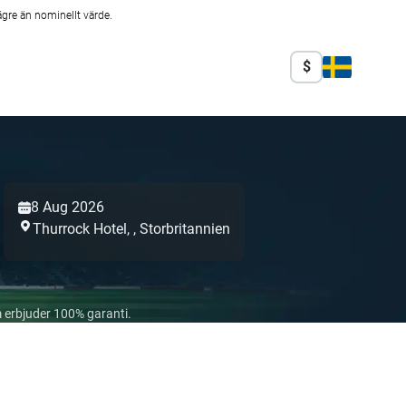
ägre än nominellt värde.
$
8 Aug 2026
Thurrock Hotel,
,
Storbritannien
 erbjuder 100% garanti.