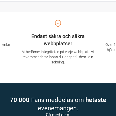
Endast säkra och säkra
webbplatser
n enkel
Över 2,
hjälpa
Vi bedömer integriteten på varje webbplats vi
rekommenderar innan du lägger till dem i din
sökning.
70 000
Fans meddelas om
hetaste
evenemangen.
Gå med dem.