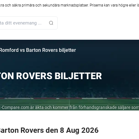
kra och säkra primära och sekundära marknadsplatser. Priserna kan vara högre eller l
Romford vs Barton Rovers biljetter
ON ROVERS BILJETTER
cket-Compare.com är äkta och kommer från förhandsgranskade säljare som
Barton Rovers den 8 Aug 2026