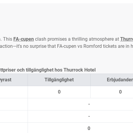
h. This
FA-cupen
clash promises a thrilling atmosphere at
Thurr
f action—it's no surprise that FA-cupen vs Romford tickets are in 
tpriser och tillgänglighet hos Thurrock Hotel
yrast
Tillgänglighet
Erbjudande
0
0
-
-
0