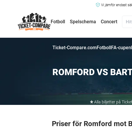
Vi jämför endast sä
Fotboll
Spelschema
Concert
Ticket-Compare.com
Fotboll
FA-cupen
ROMFORD VS BART
Alla biljetter på Ti
Priser för Romford mot 