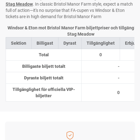
Stag Meadow
. In classic Bristol Manor Farm style, expect a match
full of action—it's no surprise that FA-cupen vs Windsor & Eton
tickets are in high demand for Bristol Manor Farm
Windsor & Eton mot Bristol Manor Farm biljettpriser och tillgänglig
Stag Meadow
Sektion
Billigast
Dyrast
Tillgänglighet
Erbjud
Total
0
0
Billigaste biljett totalt
-
Dyraste biljett totalt
-
Tillgänglighet för officiella VIP-
0
biljetter