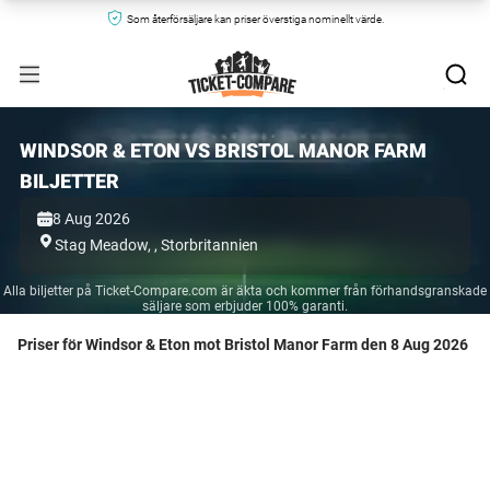
Som återförsäljare kan priser överstiga nominellt värde.
WINDSOR & ETON VS BRISTOL MANOR FARM
BILJETTER
8 Aug 2026
Stag Meadow,
,
Storbritannien
Alla biljetter på Ticket-Compare.com är äkta och kommer från förhandsgranskade
säljare som erbjuder 100% garanti.
Priser för Windsor & Eton mot Bristol Manor Farm den 8 Aug 2026