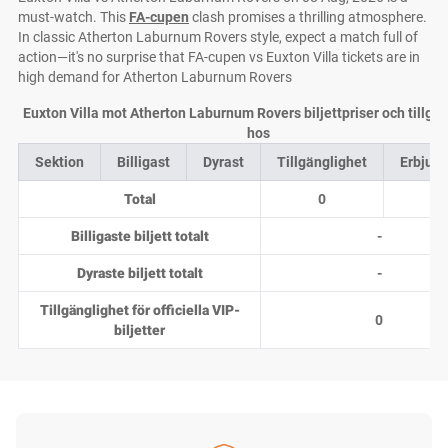
must-watch. This
FA-cupen
clash promises a thrilling atmosphere.
In classic Atherton Laburnum Rovers style, expect a match full of
action—it's no surprise that FA-cupen vs Euxton Villa tickets are in
high demand for Atherton Laburnum Rovers
Euxton Villa mot Atherton Laburnum Rovers biljettpriser och tillgä
hos
Sektion
Billigast
Dyrast
Tillgänglighet
Erbjud
Total
0
0
Billigaste biljett totalt
-
Dyraste biljett totalt
-
Tillgänglighet för officiella VIP-
0
biljetter