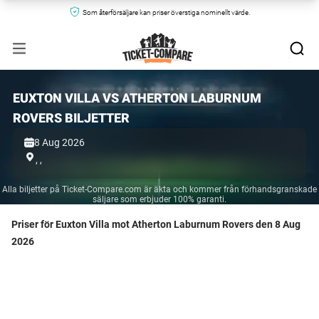
Som återförsäljare kan priser överstiga nominellt värde.
EUXTON VILLA VS ATHERTON LABURNUM
ROVERS BILJETTER
8 Aug 2026
,
,
Alla biljetter på Ticket-Compare.com är äkta och kommer från förhandsgranskade
säljare som erbjuder 100% garanti.
Priser för Euxton Villa mot Atherton Laburnum Rovers den 8 Aug
2026