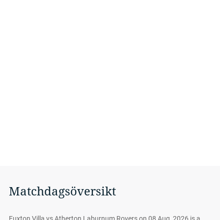
Matchdagsöversikt
Euxton Villa vs Atherton Laburnum Rovers on 08 Aug, 2026 is a