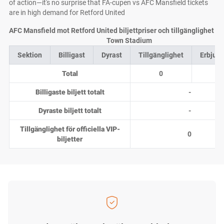
of action—it's no surprise that FA-cupen vs AFC Mansfield tickets
are in high demand for Retford United
AFC Mansfield mot Retford United biljettpriser och tillgänglighet ho
Town Stadium
Sektion
Billigast
Dyrast
Tillgänglighet
Erbjud
Total
0
0
Billigaste biljett totalt
-
Dyraste biljett totalt
-
Tillgänglighet för officiella VIP-
0
biljetter