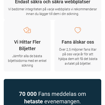
Endast säkra och säkra webbplatser
Vi bedömer integriteten på varje webbplats vi rekommenderar
innan du lägger till dem i din sökning.
Vi Hittar Fler
Fans älskar oss
Biljetter
Över 2,5 miljoner fans litar
på oss varje år för att
Jämför alla de bästa
hjälpa dem att få det bästa
biljettsidorna med en enkel
avtalet på biljetter.
sökning
70 000
Fans meddelas om
hetaste
evenemangen.