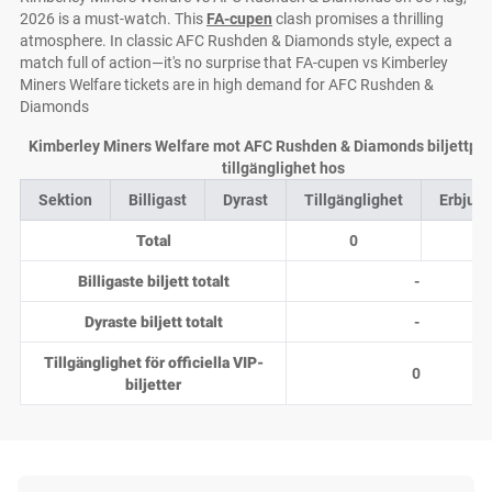
2026 is a must-watch. This
FA-cupen
clash promises a thrilling
atmosphere. In classic AFC Rushden & Diamonds style, expect a
match full of action—it's no surprise that FA-cupen vs Kimberley
Miners Welfare tickets are in high demand for AFC Rushden &
Diamonds
Kimberley Miners Welfare mot AFC Rushden & Diamonds biljettpri
tillgänglighet hos
Sektion
Billigast
Dyrast
Tillgänglighet
Erbjud
Total
0
0
Billigaste biljett totalt
-
Dyraste biljett totalt
-
Tillgänglighet för officiella VIP-
0
biljetter