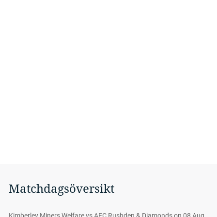
Matchdagsöversikt
Kimberley Miners Welfare vs AFC Rushden & Diamonds on 08 Aug,