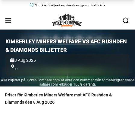
Som återförsäljare kan priser överstiga nominellt värde.
KIMBERLEY MINERS WELFARE VS AFC RUSHDEN
& DIAMONDS BILJETTER
8 Aug 2026
,
,
Alla biljetter på Ticket-Compare.com är äkta och kommer från förhandsgranskade
säljare som erbjuder 100% garanti.
Priser för Kimberley Miners Welfare mot AFC Rushden &
Diamonds den 8 Aug 2026