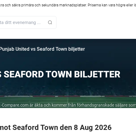
kra och säkra primära och sekundära marknadsplatser. Priserna kan vara högre eller l
Punjab United vs Seaford Town biljetter
S SEAFORD TOWN BILJETTER
cket-Compare.com är äkta och kommer från förhandsgranskade säljare som
d mot Seaford Town den 8 Aug 2026