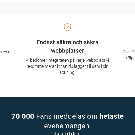
Endast säkra och säkra
webbplatser
n enkel
Över 2,
hjälpa
Vi bedömer integriteten på varje webbplats vi
rekommenderar innan du lägger till dem i din
sökning.
70 000
Fans meddelas om
hetaste
evenemangen.
Gå med dem.