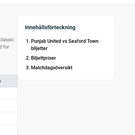
Innehållsförteckning
classic
Punjab United vs Seaford Town
d for
biljetter
Biljettpriser
Matchdagsöversikt
n