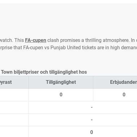
watch. This
FA-cupen
clash promises a thrilling atmosphere. In 
urprise that FA-cupen vs Punjab United tickets are in high deman
own biljettpriser och tillgänglighet hos
yrast
Tillgänglighet
Erbjudande
0
0
-
-
0