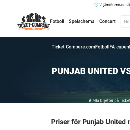
Vi jämför endast sä
Fotboll
Spelschema
Concert
Ticket-Compare.com
Fotboll
FA-cupen
PUNJAB UNITED V
Alla biljetter på Ti
Priser för Punjab Unite