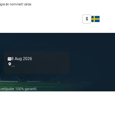
ägre än nominellt värde.
$
8 Aug 2026
,
,
 erbjuder 100% garanti.